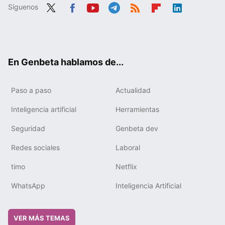
Síguenos
Twit
Fac
You
Tele
RSS
Flip
Link
ter
ebo
tub
gra
boa
edIn
ok
e
m
rd
En Genbeta hablamos de...
Paso a paso
Actualidad
Inteligencia artificial
Herramientas
Seguridad
Genbeta dev
Redes sociales
Laboral
timo
Netflix
WhatsApp
Inteligencia Artificial
VER MÁS TEMAS