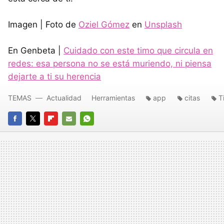
Imagen | Foto de
Oziel Gómez
en
Unsplash
En Genbeta |
Cuidado con este timo que circula en
redes: esa persona no se está muriendo, ni piensa
dejarte a ti su herencia
TEMAS
Actualidad
Herramientas
app
citas
T
FACEBOOK
TWITTER
FLIPBOARD
E-
WHATSAPP
MAIL