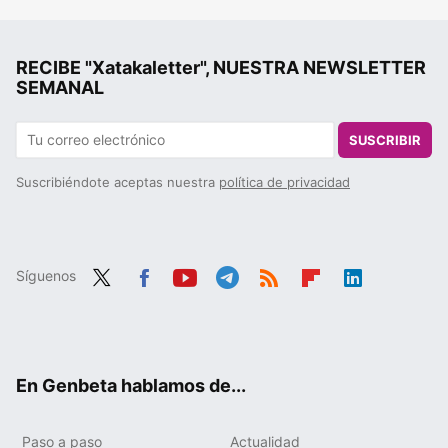
RECIBE "Xatakaletter", NUESTRA NEWSLETTER
SEMANAL
SUSCRIBIR
Suscribiéndote aceptas nuestra
política de privacidad
Síguenos
Twit
Fac
You
Tele
RSS
Flip
Link
ter
ebo
tub
gra
boa
edIn
ok
e
m
rd
En Genbeta hablamos de...
Paso a paso
Actualidad