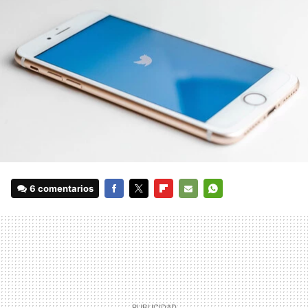
6 comentarios
FACEBOOK
TWITTER
FLIPBOARD
E-
WHATSAPP
MAIL