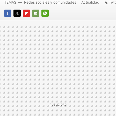
TEMAS
Redes sociales y comunidades
Actualidad
Twit
FACEBOOK
TWITTER
FLIPBOARD
E-
WHATSAPP
MAIL