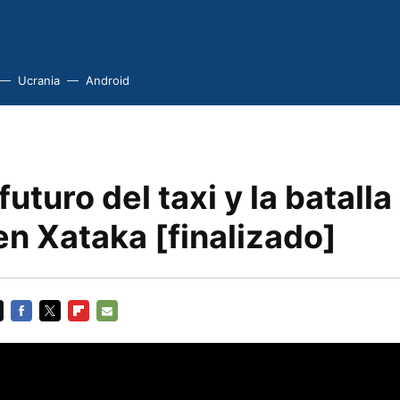
Ucrania
Android
futuro del taxi y la batalla 
n Xataka [finalizado]
FACEBOOK
TWITTER
FLIPBOARD
E-
MAIL