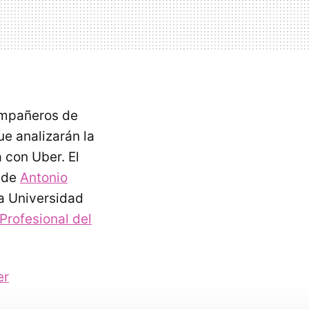
ompañeros de
e analizarán la
a con Uber. El
a de
Antonio
la Universidad
Profesional del
er