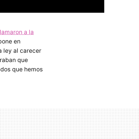
llamaron a la
 pone en
a ley al carecer
raban que
gados que hemos