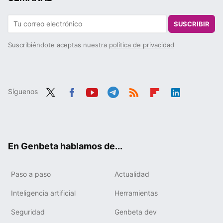
SUSCRIBIR
Suscribiéndote aceptas nuestra
política de privacidad
Síguenos
Twit
Fac
You
Tele
RSS
Flip
Link
ter
ebo
tub
gra
boa
edIn
ok
e
m
rd
En Genbeta hablamos de...
Paso a paso
Actualidad
Inteligencia artificial
Herramientas
Seguridad
Genbeta dev