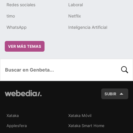
Redes sociales
Laboral
timo
Netflix
WhatsApp
Inteligencia Artificial
VER MÁS TEMAS
BUSC
SUBIR
Xataka
Xataka Móvil
Applesfera
Xataka Smart Home