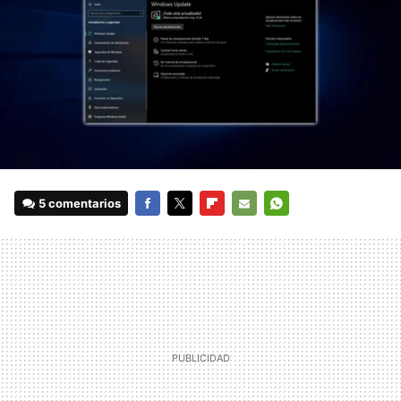
5 comentarios
FACEBOOK
TWITTER
FLIPBOARD
E-
WHATSAPP
MAIL