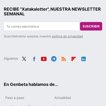
RECIBE "Xatakaletter", NUESTRA NEWSLETTER
SEMANAL
SUSCRIBIR
Suscribiéndote aceptas nuestra
política de privacidad
Síguenos
Twit
Fac
You
Tele
RSS
Flip
Link
ter
ebo
tub
gra
boa
edIn
ok
e
m
rd
En Genbeta hablamos de...
Paso a paso
Actualidad