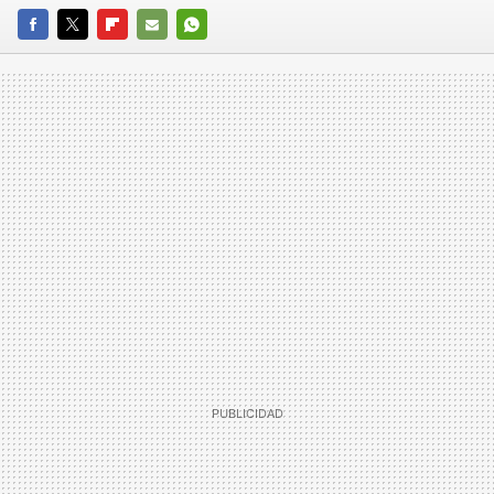
FACEBOOK
TWITTER
FLIPBOARD
E-
WHATSAPP
MAIL