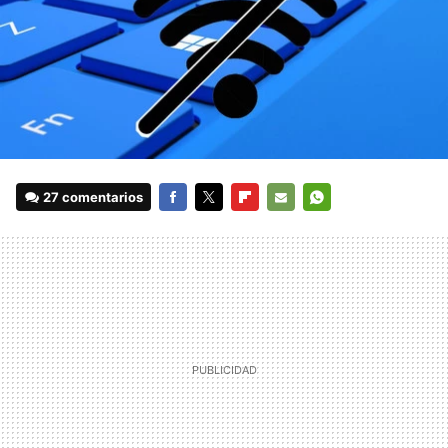
27 comentarios
FACEBOOK
TWITTER
FLIPBOARD
E-
WHATSAPP
MAIL