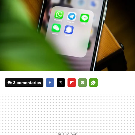
3 comentarios
FACEBOOK
TWITTER
FLIPBOARD
E-
WHATSAPP
MAIL