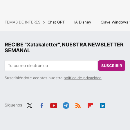
TEMAS DE INTERÉS
Chat GPT
IA Disney
Clave Windows
RECIBE "Xatakaletter", NUESTRA NEWSLETTER
SEMANAL
SUSCRIBIR
Suscribiéndote aceptas nuestra
política de privacidad
Síguenos
Twit
Fac
You
Tele
RSS
Flip
Link
ter
ebo
tub
gra
boa
edIn