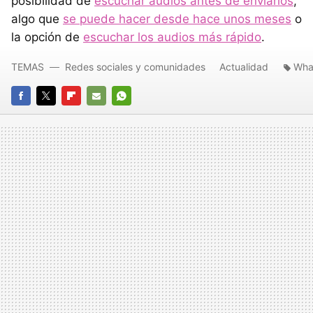
posibilidad de
escuchar audios antes de enviarlos
,
algo que
se puede hacer desde hace unos meses
o
la opción de
escuchar los audios más rápido
.
TEMAS
Redes sociales y comunidades
Actualidad
Wha
FACEBOOK
TWITTER
FLIPBOARD
E-
WHATSAPP
MAIL