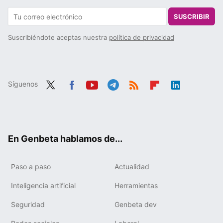
SUSCRIBIR
Suscribiéndote aceptas nuestra
política de privacidad
Síguenos
Twit
Fac
You
Tele
RSS
Flip
Link
ter
ebo
tub
gra
boa
edIn
ok
e
m
rd
En Genbeta hablamos de...
Paso a paso
Actualidad
Inteligencia artificial
Herramientas
Seguridad
Genbeta dev