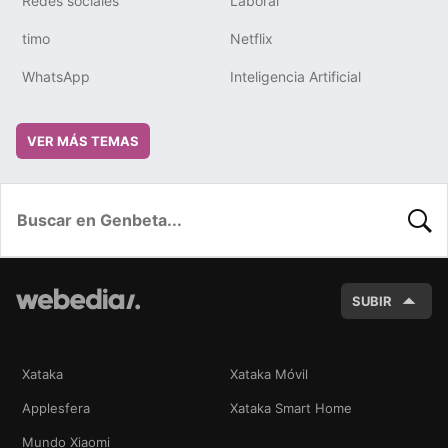
Redes sociales
Laboral
timo
Netflix
WhatsApp
Inteligencia Artificial
VER MÁS TEMAS
BUSC
SUBIR
Xataka
Xataka Móvil
Applesfera
Xataka Smart Home
Mundo Xiaomi