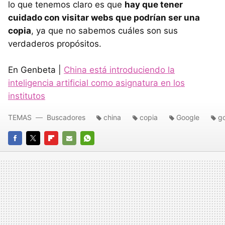
lo que tenemos claro es que
hay que tener
cuidado con visitar webs que podrían ser una
copia
, ya que no sabemos cuáles son sus
verdaderos propósitos.
En Genbeta |
China está introduciendo la
inteligencia artificial como asignatura en los
institutos
TEMAS
Buscadores
china
copia
Google
go
FACEBOOK
TWITTER
FLIPBOARD
E-
WHATSAPP
MAIL