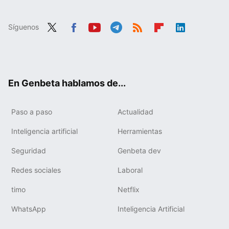
Síguenos
Twit
Fac
You
Tele
RSS
Flip
Link
ter
ebo
tub
gra
boa
edIn
ok
e
m
rd
En Genbeta hablamos de...
Paso a paso
Actualidad
Inteligencia artificial
Herramientas
Seguridad
Genbeta dev
Redes sociales
Laboral
timo
Netflix
WhatsApp
Inteligencia Artificial