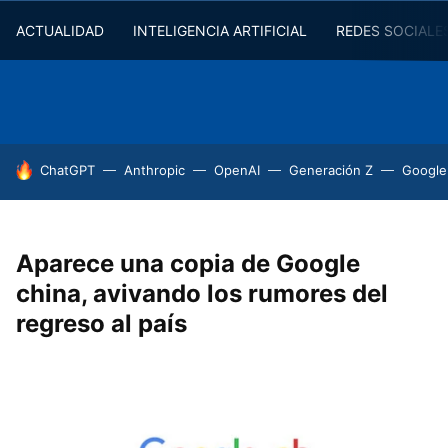
ACTUALIDAD
INTELIGENCIA ARTIFICIAL
REDES SOCIALE
HOY SE HABLA DE
ChatGPT
Anthropic
OpenAI
Generación Z
Google
Aparece una copia de Google
china, avivando los rumores del
regreso al país