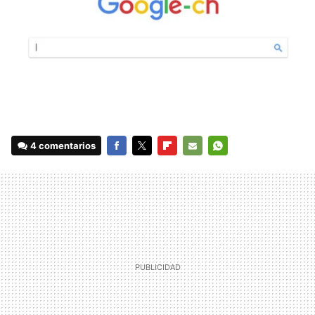
4 comentarios
FACEBOOK
TWITTER
FLIPBOARD
E-
WHATSAPP
MAIL