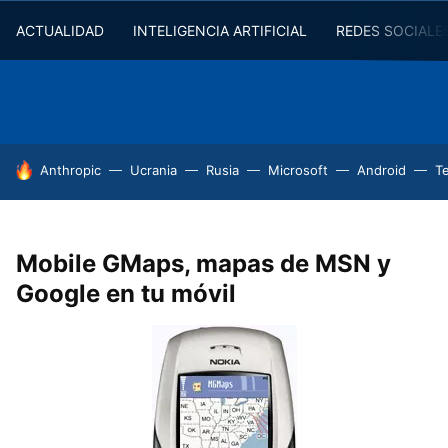
ACTUALIDAD
INTELIGENCIA ARTIFICIAL
REDES SOCIALE
HOY SE HABLA DE
Anthropic
Ucrania
Rusia
Microsoft
Android
T
Mobile GMaps, mapas de MSN y
Google en tu móvil