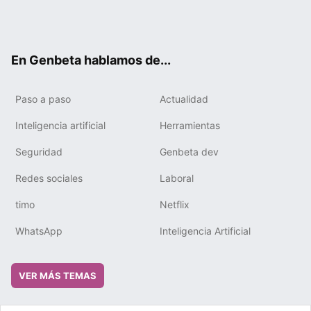
Twit
Fac
You
Tele
RSS
Flip
Link
ter
ebo
tub
gra
boa
edIn
ok
e
m
rd
En Genbeta hablamos de...
Paso a paso
Actualidad
Inteligencia artificial
Herramientas
Seguridad
Genbeta dev
Redes sociales
Laboral
timo
Netflix
WhatsApp
Inteligencia Artificial
VER MÁS TEMAS