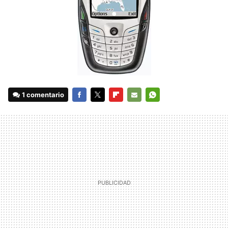
1 comentario
FACEBOOK
TWITTER
FLIPBOARD
E-
WHATSAPP
MAIL