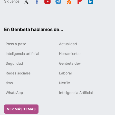
Síguenos
Twit
Fac
You
Tele
RSS
Flip
Link
ter
ebo
tub
gra
boa
edIn
ok
e
m
rd
En Genbeta hablamos de...
Paso a paso
Actualidad
Inteligencia artificial
Herramientas
Seguridad
Genbeta dev
Redes sociales
Laboral
timo
Netflix
WhatsApp
Inteligencia Artificial
VER MÁS TEMAS