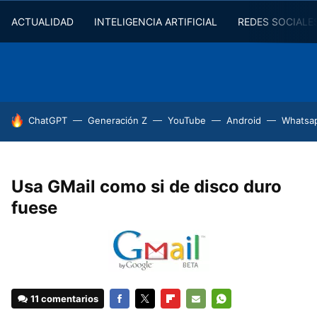
ACTUALIDAD
INTELIGENCIA ARTIFICIAL
REDES SOCIALE
HOY SE HABLA DE
ChatGPT
Generación Z
YouTube
Android
Whatsa
Usa GMail como si de disco duro
fuese
11 comentarios