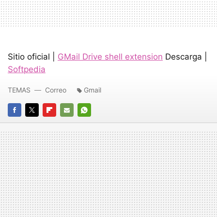
Sitio oficial |
GMail Drive shell extension
Descarga |
Softpedia
TEMAS
Correo
Gmail
FACEBOOK
TWITTER
FLIPBOARD
E-
WHATSAPP
MAIL