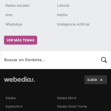
Redes sociales
Laboral
timo
Netflix
WhatsApp
Inteligencia Artificial
VER MÁS TEMAS
BUSC
SUBIR
Xataka
Xataka Móvil
Applesfera
Xataka Smart Home