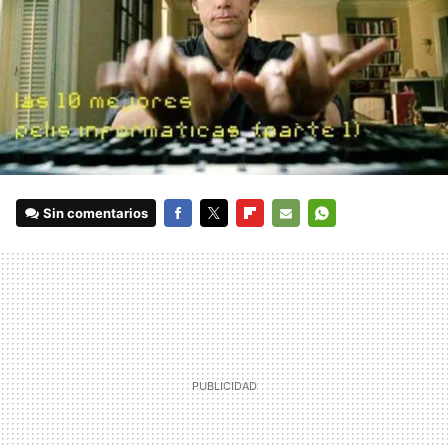
Sin comentarios
FACEBOOK
TWITTER
FLIPBOARD
E-
WHATSAPP
MAIL