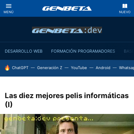
MENÚ
NUEVO
DESARROLLO WEB
FORMACIÓN PROGRAMADORES
BASE
HOY SE HABLA DE
ChatGPT
Generación Z
YouTube
Android
Whatsa
Las diez mejores pelis informáticas
(I)