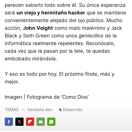
parecen saberlo todo sobre él. Su única esperanza
será
un viejo y hermitaño hacker
que se mantiene
convenientemente alejado del ojo público. Mucho
acción,
John Voight
como malo
malérrimo
y Jack
Black y Seth Green como unos
geniecillos
de la
informática realmente repelentes. Reconócelo,
cada vez que la pasan por la tele, te quedas
embobado mirándola.
Y eso es todo por hoy. El próximo finde, más y
mejor.
Imagen | Fotograma de ‘Como Dios’
TEMAS
Genbeta dev
Desarrollo
FACEBOOK
TWITTER
FLIPBOARD
E-
WHATSAPP