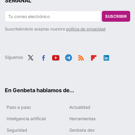
SEMANAL
SUSCRIBIR
Suscribiéndote aceptas nuestra
política de privacidad
Síguenos
Twit
Fac
You
Tele
RSS
Flip
Link
ter
ebo
tub
gra
boa
edIn
ok
e
m
rd
En Genbeta hablamos de...
Paso a paso
Actualidad
Inteligencia artificial
Herramientas
Seguridad
Genbeta dev