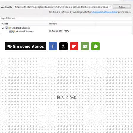
Sin comentarios
FACEBOOK
TWITTER
FLIPBOARD
E-
WHATSAPP
MAIL