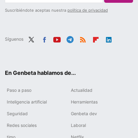
Suscribiéndote aceptas nuestra
política de privacidad
Síguenos
Twit
Fac
You
Tele
RSS
Flip
Link
ter
ebo
tub
gra
boa
edIn
ok
e
m
rd
En Genbeta hablamos de...
Paso a paso
Actualidad
Inteligencia artificial
Herramientas
Seguridad
Genbeta dev
Redes sociales
Laboral
timo
Netflix