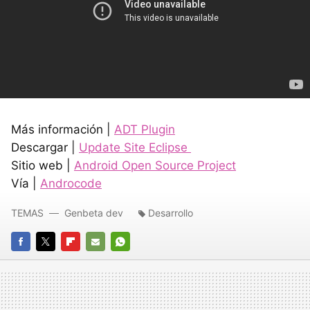
Más información |
ADT
Plugin
Descargar |
Update Site Eclipse
Sitio web |
Android Open Source Project
Vía |
Androcode
TEMAS
Genbeta dev
Desarrollo
FACEBOOK
TWITTER
FLIPBOARD
E-
WHATSAPP
MAIL