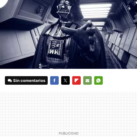
Sin comentarios
FACEBOOK
TWITTER
FLIPBOARD
E-
WHATSAPP
MAIL