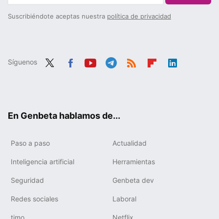
Suscribiéndote aceptas nuestra
política de privacidad
Síguenos
Twit
Fac
You
Tele
RSS
Flip
Link
ter
ebo
tub
gra
boa
edIn
ok
e
m
rd
En Genbeta hablamos de...
Paso a paso
Actualidad
Inteligencia artificial
Herramientas
Seguridad
Genbeta dev
Redes sociales
Laboral
timo
Netflix