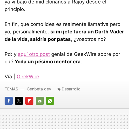
ya vi bajo de midiclorianos a Rajoy desde el
principio.
En fin, que como idea es realmente llamativa pero
yo, personalmente,
si mi jefe fuera un Darth Vader
de la vida, saldría por patas
, ¿vosotros no?
Pd: y
aquí otro post
genial de GeekWire sobre por
qué
Yoda un pésimo mentor era
.
Vía |
GeekWire
TEMAS
Genbeta dev
Desarrollo
FACEBOOK
TWITTER
FLIPBOARD
E-
WHATSAPP
MAIL