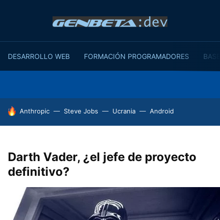
DESARROLLO WEB
FORMACIÓN PROGRAMADORES
BASE
HOY SE HABLA DE
Anthropic
Steve Jobs
Ucrania
Android
Darth Vader, ¿el jefe de proyecto
definitivo?