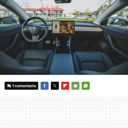
1 comentario
FACEBOOK
TWITTER
FLIPBOARD
E-
WHATSAPP
MAIL