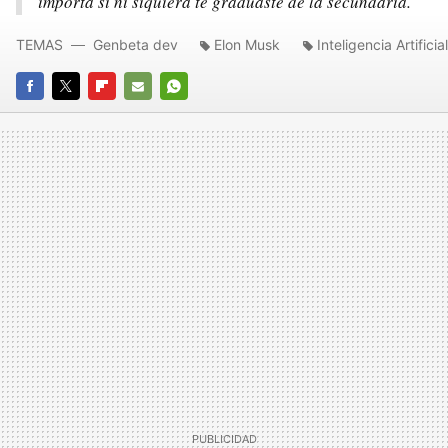
importa si ni siquiera te graduaste de la secundaria.
TEMAS
Genbeta dev
Elon Musk
Inteligencia Artificial
FACEBOOK
TWITTER
FLIPBOARD
E-
WHATSAPP
MAIL