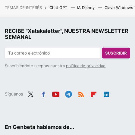
TEMAS DE INTERÉS
Chat GPT
IA Disney
Clave Windows
RECIBE "Xatakaletter", NUESTRA NEWSLETTER
SEMANAL
SUSCRIBIR
Suscribiéndote aceptas nuestra
política de privacidad
Síguenos
Twit
Fac
You
Tele
RSS
Flip
Link
ter
ebo
tub
gra
boa
edIn
ok
e
m
rd
En Genbeta hablamos de...