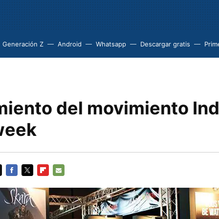
Generación Z
Android
Whatsapp
Descargar gratis
Prim
miento del movimiento Ind
week
FACEBOOK
TWITTER
FLIPBOARD
E-
MAIL