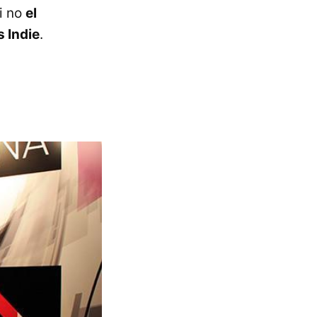
i no
el
 Indie
.