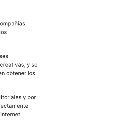
 compañías
gos
eses
creativas, y se
en obtener los
itoriales y por
irectamente
Internet.