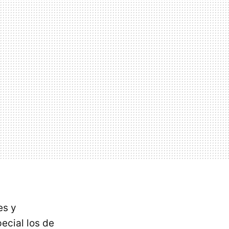
es y
ecial los de