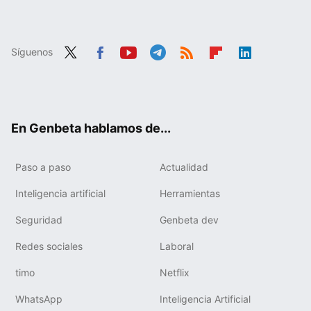
Síguenos
Twit
Fac
You
Tele
RSS
Flip
Link
ter
ebo
tub
gra
boa
edIn
ok
e
m
rd
En Genbeta hablamos de...
Paso a paso
Actualidad
Inteligencia artificial
Herramientas
Seguridad
Genbeta dev
Redes sociales
Laboral
timo
Netflix
WhatsApp
Inteligencia Artificial