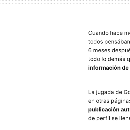
Cuando hace m
todos pensábam
6 meses despué
todo lo demás 
información de
La jugada de Go
en otras páginas
publicación au
de perfil se lle