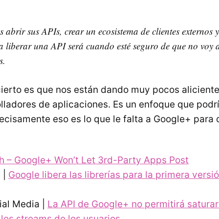
os abrir sus
API
s, crear un ecosistema de clientes externos
 a liberar una
API
será cuando esté seguro de que no voy a 
s.
o cierto es que nos están dando muy pocos alicient
lladores de aplicaciones. Es un enfoque que podr
 precisamente eso es lo que le falta a Google+ par
 – Google+ Won’t Let 3rd-Party Apps Post
 |
Google libera las librerías para la primera versi
ial Media |
La
API
de Google+ no permitirá saturar
 los streams de los usuarios