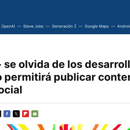
OpenAI
Steve Jobs
Generación Z
Google Maps
Androi
se olvida de los desarrol
o permitirá publicar conte
ocial
FACEBOOK
TWITTER
FLIPBOARD
E-
MAIL