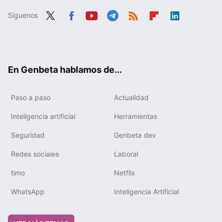
Síguenos
Twit
Fac
You
Tele
RSS
Flip
Link
ter
ebo
tub
gra
boa
edIn
ok
e
m
rd
En Genbeta hablamos de...
Paso a paso
Actualidad
Inteligencia artificial
Herramientas
Seguridad
Genbeta dev
Redes sociales
Laboral
timo
Netflix
WhatsApp
Inteligencia Artificial