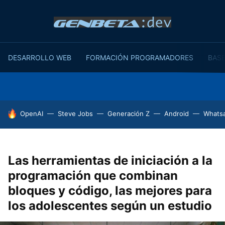
DESARROLLO WEB
FORMACIÓN PROGRAMADORES
BASE
HOY SE HABLA DE
OpenAI
Steve Jobs
Generación Z
Android
Whats
Las herramientas de iniciación a la
programación que combinan
bloques y código, las mejores para
los adolescentes según un estudio