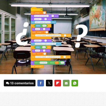
13 comentarios
FACEBOOK
TWITTER
FLIPBOARD
E-
WHATSAPP
MAIL