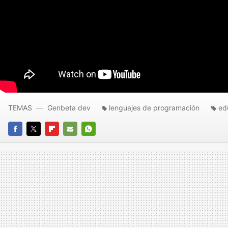
TEMAS
Genbeta dev
lenguajes de programación
ed
FACEBOOK
TWITTER
FLIPBOARD
E-
WHATSAPP
MAIL