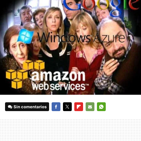
Sin comentarios
FACEBOOK
TWITTER
FLIPBOARD
E-
WHATSAPP
MAIL