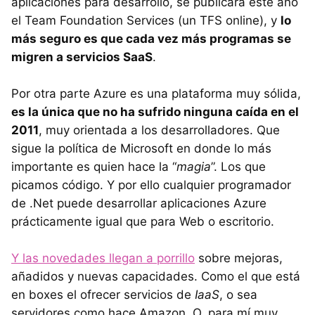
aplicaciones para desarrollo, se publicará este año
el Team Foundation Services (un
TFS
online), y
lo
más seguro es que cada vez más programas se
migren a servicios SaaS
.
Por otra parte Azure es una plataforma muy sólida,
es la única que no ha sufrido ninguna caída en el
2011
, muy orientada a los desarrolladores. Que
sigue la política de Microsoft en donde lo más
importante es quien hace la “
magia
”. Los que
picamos código. Y por ello cualquier programador
de .Net puede desarrollar aplicaciones Azure
prácticamente igual que para Web o escritorio.
Y las novedades llegan a porrillo
sobre mejoras,
añadidos y nuevas capacidades. Como el que está
en boxes el ofrecer servicios de
IaaS
, o sea
servidores como hace Amazon. O, para mí muy