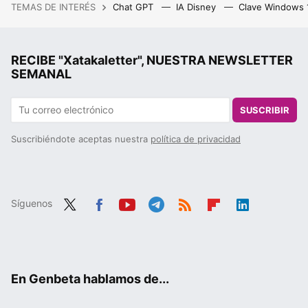
TEMAS DE INTERÉS
Chat GPT
IA Disney
Clave Windows
RECIBE "Xatakaletter", NUESTRA NEWSLETTER
SEMANAL
SUSCRIBIR
Suscribiéndote aceptas nuestra
política de privacidad
Síguenos
Twit
Fac
You
Tele
RSS
Flip
Link
ter
ebo
tub
gra
boa
edIn
ok
e
m
rd
En Genbeta hablamos de...