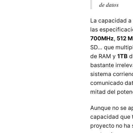
de datos
La capacidad a 
las especificac
700MHz
,
512 
SD… que multipl
de
RAM
y
1TB
d
bastante irrele
sistema corrien
comunicado dat
mitad del potenc
Aunque no se a
capacidad que t
proyecto no ha 