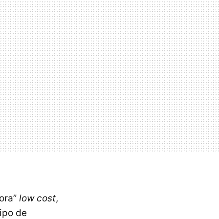
ora”
low cost
,
tipo de