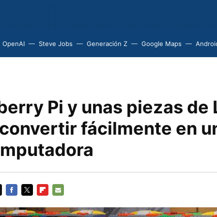
OpenAI
Steve Jobs
Generación Z
Google Maps
Androi
erry Pi y unas piezas de
convertir fácilmente en u
omputadora
FACEBOOK
TWITTER
FLIPBOARD
E-
MAIL