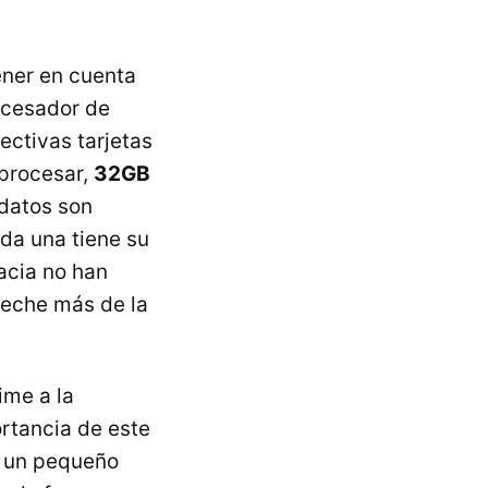
ener en cuenta
ocesador de
ctivas tarjetas
procesar,
32GB
 datos son
da una tiene su
acia no han
veche más de la
ime a la
ortancia de este
r un pequeño