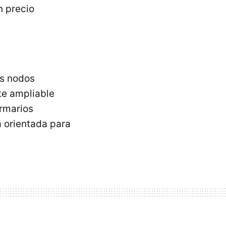
n precio
os nodos
e ampliable
armarios
 orientada para