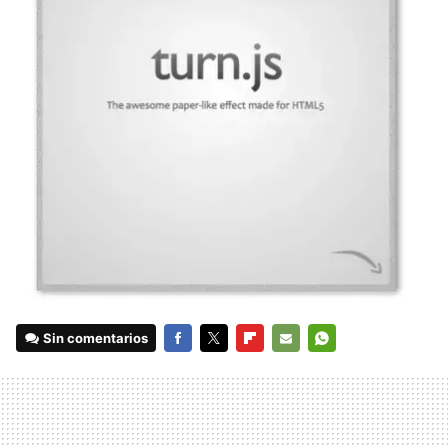
Sin comentarios
FACEBOOK
TWITTER
FLIPBOARD
E-
WHATSAPP
MAIL