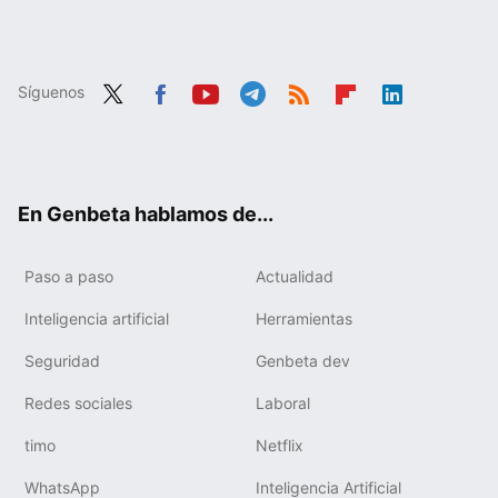
Síguenos
Twit
Fac
You
Tele
RSS
Flip
Link
ter
ebo
tub
gra
boa
edIn
ok
e
m
rd
En Genbeta hablamos de...
Paso a paso
Actualidad
Inteligencia artificial
Herramientas
Seguridad
Genbeta dev
Redes sociales
Laboral
timo
Netflix
WhatsApp
Inteligencia Artificial