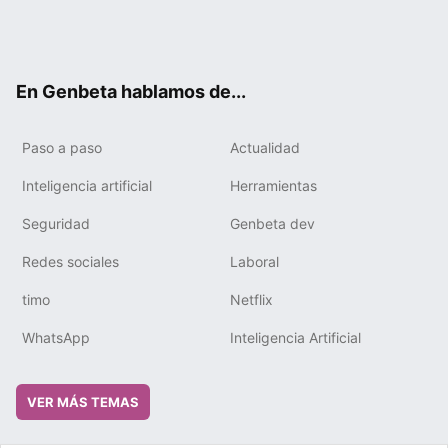
Twit
Fac
You
Tele
RSS
Flip
Link
ter
ebo
tub
gra
boa
edIn
ok
e
m
rd
En Genbeta hablamos de...
Paso a paso
Actualidad
Inteligencia artificial
Herramientas
Seguridad
Genbeta dev
Redes sociales
Laboral
timo
Netflix
WhatsApp
Inteligencia Artificial
VER MÁS TEMAS