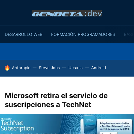
DESARROLLO WEB
FORMACIÓN PROGRAMADORES
BASE
HOY SE HABLA DE
Anthropic
Steve Jobs
Ucrania
Android
Microsoft retira el servicio de
suscripciones a TechNet