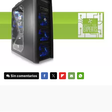
Sin comentarios
FACEBOOK
TWITTER
FLIPBOARD
E-
WHATSAPP
MAIL