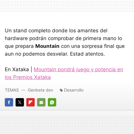
Un stand completo donde los amantes del
hardware podrán comprobar de primera mano lo
que prepara
Mountain
con una sorpresa final que
aun no podemos desvelar. Estad atentos.
En Xataka |
Mountain pondrá juego y potencia en
los Premios Xataka
TEMAS
Genbeta dev
Desarrollo
FACEBOOK
TWITTER
FLIPBOARD
E-
WHATSAPP
MAIL