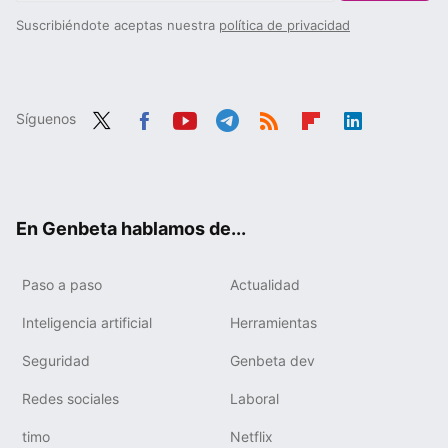
Suscribiéndote aceptas nuestra
política de privacidad
Síguenos
Twit
Fac
You
Tele
RSS
Flip
Link
ter
ebo
tub
gra
boa
edIn
ok
e
m
rd
En Genbeta hablamos de...
Paso a paso
Actualidad
Inteligencia artificial
Herramientas
Seguridad
Genbeta dev
Redes sociales
Laboral
timo
Netflix