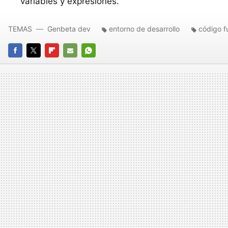
variables y expresiones.
TEMAS
Genbeta dev
entorno de desarrollo
código f
FACEBOOK
TWITTER
FLIPBOARD
E-
WHATSAPP
MAIL