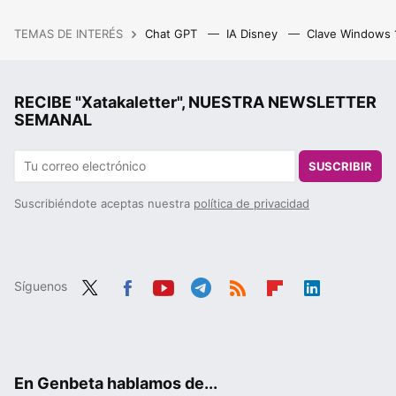
TEMAS DE INTERÉS
Chat GPT
IA Disney
Clave Windows
RECIBE "Xatakaletter", NUESTRA NEWSLETTER
SEMANAL
SUSCRIBIR
Suscribiéndote aceptas nuestra
política de privacidad
Síguenos
Twit
Fac
You
Tele
RSS
Flip
Link
ter
ebo
tub
gra
boa
edIn
ok
e
m
rd
En Genbeta hablamos de...