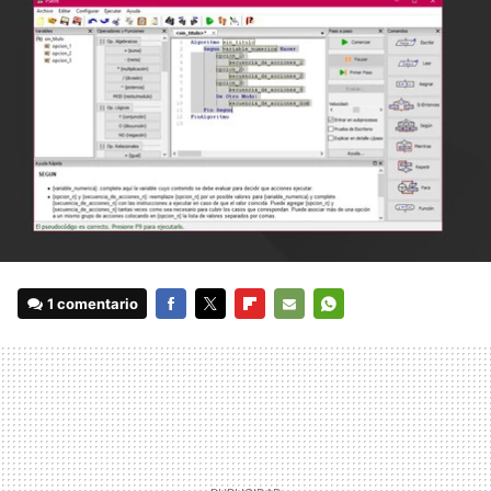
1 comentario
FACEBOOK
TWITTER
FLIPBOARD
E-
WHATSAPP
MAIL