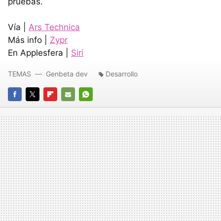
pruebas.
Vía |
Ars Technica
Más info |
Zypr
En Applesfera |
Siri
TEMAS
Genbeta dev
Desarrollo
FACEBOOK
TWITTER
FLIPBOARD
E-
WHATSAPP
MAIL