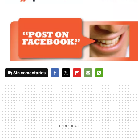
Sin comentarios
FACEBOOK
TWITTER
FLIPBOARD
E-
WHATSAPP
MAIL