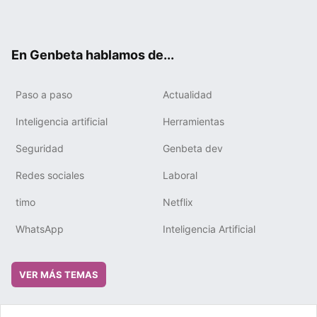
ter
ebo
tub
gra
boa
edIn
ok
e
m
rd
En Genbeta hablamos de...
Paso a paso
Actualidad
Inteligencia artificial
Herramientas
Seguridad
Genbeta dev
Redes sociales
Laboral
timo
Netflix
WhatsApp
Inteligencia Artificial
VER MÁS TEMAS