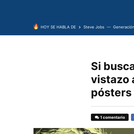
HOY SE HABLA DE
Steve Jobs
Generación
Si busca
vistazo 
pósters
1 comentario
F