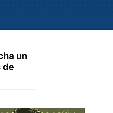
echa un
s de