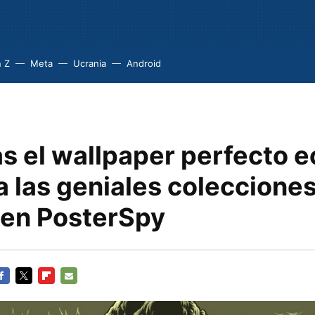
 Z
Meta
Ucrania
Android
s el wallpaper perfecto 
a las geniales coleccione
 en PosterSpy
ACEBOOK
TWITTER
FLIPBOARD
E-
MAIL