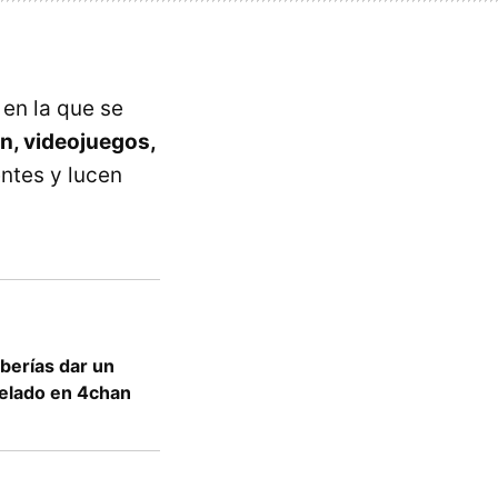
 en la que se
ón, videojuegos,
entes y lucen
eberías dar un
xelado en 4chan