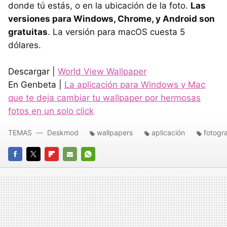
donde tú estás, o en la ubicación de la foto.
Las
versiones para Windows, Chrome, y Android son
gratuitas
. La versión para macOS cuesta 5
dólares.
Descargar |
World View Wallpaper
En Genbeta |
La aplicación para Windows y Mac
que te deja cambiar tu wallpaper por hermosas
fotos en un solo click
TEMAS
Deskmod
wallpapers
aplicación
fotogra
FACEBOOK
TWITTER
FLIPBOARD
E-
WHATSAPP
MAIL