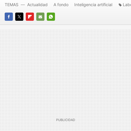
TEMAS
Actualidad
A fondo
Inteligencia artificial
Labo
FACEBOOK
TWITTER
FLIPBOARD
E-
WHATSAPP
MAIL