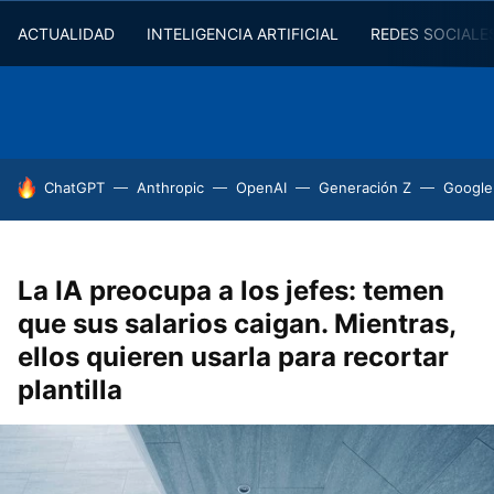
ACTUALIDAD
INTELIGENCIA ARTIFICIAL
REDES SOCIALE
HOY SE HABLA DE
ChatGPT
Anthropic
OpenAI
Generación Z
Google
La IA preocupa a los jefes: temen
que sus salarios caigan. Mientras,
ellos quieren usarla para recortar
plantilla