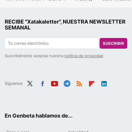
RECIBE "Xatakaletter", NUESTRA NEWSLETTER
SEMANAL
SUSCRIBIR
Suscribiéndote aceptas nuestra
política de privacidad
Síguenos
Twit
Fac
You
Tele
RSS
Flip
Link
ter
ebo
tub
gra
boa
edIn
ok
e
m
rd
En Genbeta hablamos de...