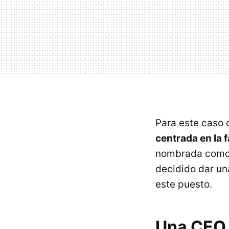
Para este caso 
centrada en la 
nombrada como d
decidido dar un
este puesto.
Una CEO q