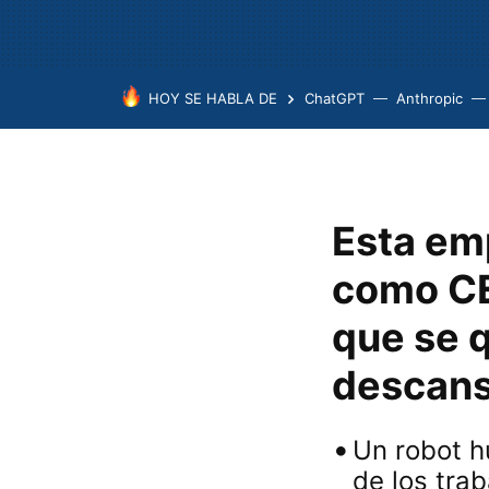
HOY SE HABLA DE
ChatGPT
Anthropic
Esta em
como CE
que se q
descan
Un robot h
de los tra