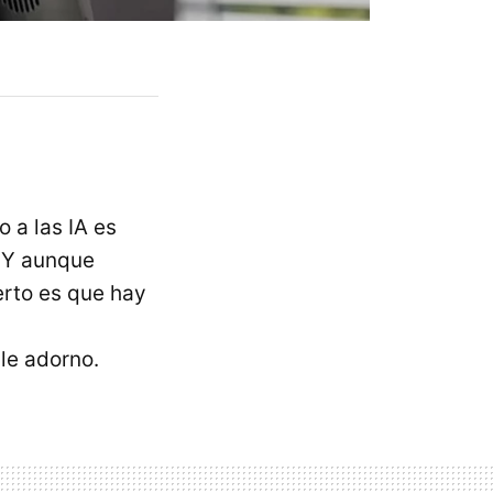
 a las IA es
. Y aunque
erto es que hay
le adorno.