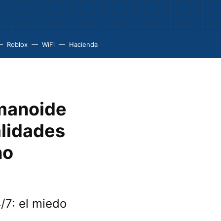
Roblox
WiFi
Hacienda
umanoide
alidades
no
/7: el miedo