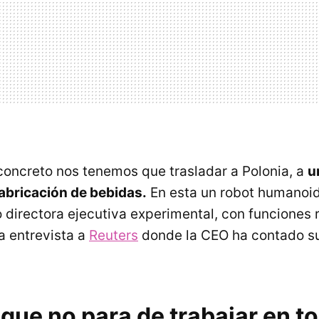
concreto nos tenemos que trasladar a Polonia, a
u
fabricación de bebidas.
En esta un robot humanoid
irectora ejecutiva experimental, con funciones r
a entrevista a
Reuters
donde la CEO ha contado su
ue no para de trabajar en to