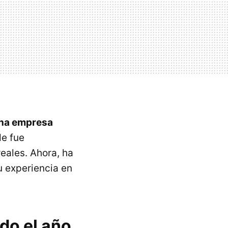
na empresa
e fue
eales. Ahora, ha
 experiencia en
do el año