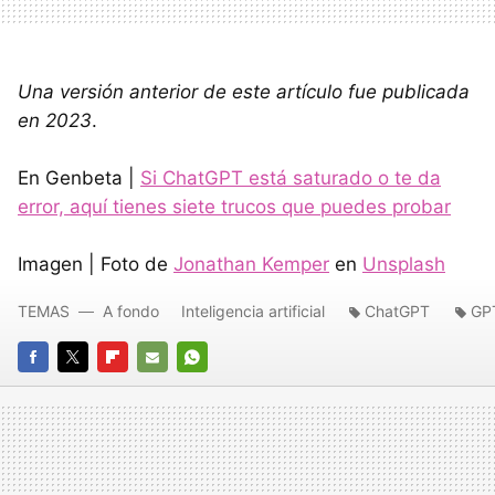
Una versión anterior de este artículo fue publicada
en 2023
.
En Genbeta |
Si ChatGPT está saturado o te da
error, aquí tienes siete trucos que puedes probar
Imagen | Foto de
Jonathan Kemper
en
Unsplash
TEMAS
A fondo
Inteligencia artificial
ChatGPT
GP
FACEBOOK
TWITTER
FLIPBOARD
E-
WHATSAPP
MAIL