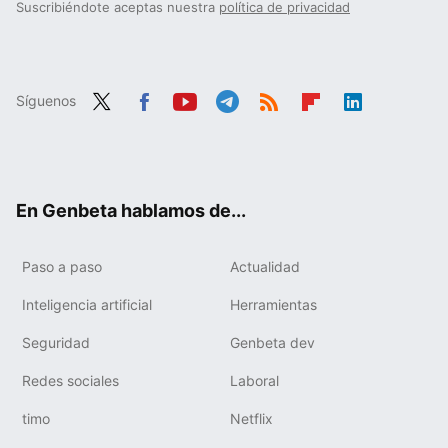
Suscribiéndote aceptas nuestra
política de privacidad
Síguenos
Twit
Fac
You
Tele
RSS
Flip
Link
ter
ebo
tub
gra
boa
edIn
ok
e
m
rd
En Genbeta hablamos de...
Paso a paso
Actualidad
Inteligencia artificial
Herramientas
Seguridad
Genbeta dev
Redes sociales
Laboral
timo
Netflix