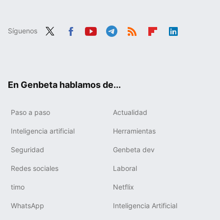
Síguenos
Twit
Fac
You
Tele
RSS
Flip
Link
ter
ebo
tub
gra
boa
edIn
ok
e
m
rd
En Genbeta hablamos de...
Paso a paso
Actualidad
Inteligencia artificial
Herramientas
Seguridad
Genbeta dev
Redes sociales
Laboral
timo
Netflix
WhatsApp
Inteligencia Artificial