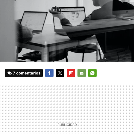
7 comentarios
FACEBOOK
TWITTER
FLIPBOARD
E-
WHATSAPP
MAIL