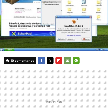
10 comentarios
FACEBOOK
TWITTER
FLIPBOARD
E-
WHATSAPP
MAIL