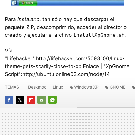
Para
instalarlo
, tan sólo hay que descargar el
paquete ZIP, descomprimirlo, acceder al directorio
creado y ejecutar el archivo
InstallXpGnome.sh
.
Vía |
"Lifehacker":http://lifehacker.com/5093100/linux-
theme-gets-scarily-close-to-xp Enlace | "XpGnome
Script":http://ubuntu.online02.com/node/14
TEMAS
Deskmod
Linux
Windows XP
GNOME
FACEBOOK
TWITTER
FLIPBOARD
E-
WHATSAPP
MAIL