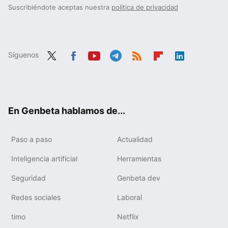
Suscribiéndote aceptas nuestra
política de privacidad
Síguenos
Twit
Fac
You
Tele
RSS
Flip
Link
ter
ebo
tub
gra
boa
edIn
ok
e
m
rd
En Genbeta hablamos de...
Paso a paso
Actualidad
Inteligencia artificial
Herramientas
Seguridad
Genbeta dev
Redes sociales
Laboral
timo
Netflix