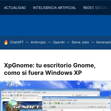
ACTUALIDAD
INTELIGENCIA ARTIFICIAL
REDES SOCIALE
HOY SE HABLA DE
ChatGPT
Anthropic
OpenAI
Steve Jobs
Generaci
XpGnome: tu escritorio Gnome,
como si fuera Windows XP