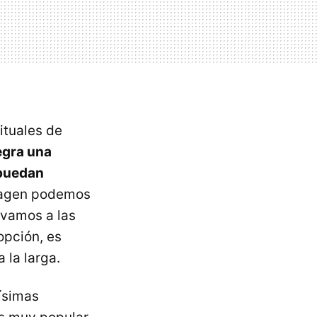
ituales de
egra una
 puedan
imagen podemos
 vamos a las
opción, es
 la larga.
ísimas