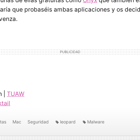
lgunas de ellas gratuitas como
Onyx
que también e
ría que probaséis ambas aplicaciones y os decidi
venza.
n |
TUAW
tail
tas
Mac
Seguridad
leopard
Malware