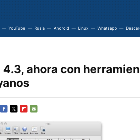
YouTube
Rusia
Android
Linux
Whatsapp
Descarg
 4.3, ahora con herramie
oyanos
FACEBOOK
TWITTER
FLIPBOARD
E-
MAIL