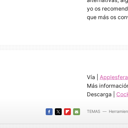
alternativas, a
yo os recomenda
que más os con
Vía |
Applesfera
Más informació
Descarga |
Cock
TEMAS
Herramien
FACEBOOK
TWITTER
FLIPBOARD
E-
MAIL