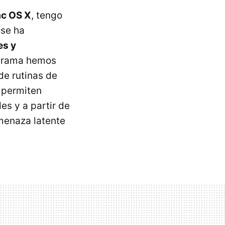
ac OS X
, tengo
 se ha
es y
ograma hemos
de rutinas de
 permiten
es y a partir de
menaza latente