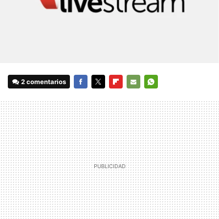
2 comentarios
FACEBOOK
TWITTER
FLIPBOARD
E-
WHATSAPP
MAIL