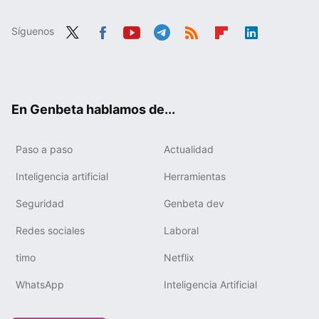
Síguenos
Twit
Fac
You
Tele
RSS
Flip
Link
ter
ebo
tub
gra
boa
edIn
ok
e
m
rd
En Genbeta hablamos de...
Paso a paso
Actualidad
Inteligencia artificial
Herramientas
Seguridad
Genbeta dev
Redes sociales
Laboral
timo
Netflix
WhatsApp
Inteligencia Artificial