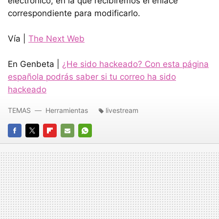
electrónico, en la que recibiremos el enlace
correspondiente para modificarlo.
Vía |
The Next Web
En Genbeta |
¿He sido hackeado? Con esta página
española podrás saber si tu correo ha sido
hackeado
TEMAS
Herramientas
livestream
FACEBOOK
TWITTER
FLIPBOARD
E-
WHATSAPP
MAIL