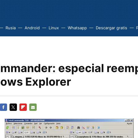
Rusia
Android
Linux
Whatsapp
Descargar gratis
P
ommander: especial reem
ows Explorer
FACEBOOK
TWITTER
FLIPBOARD
E-
MAIL