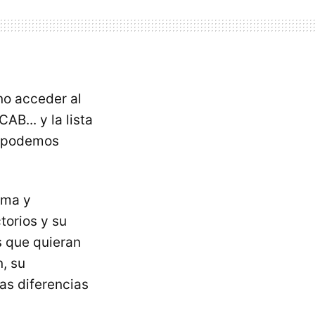
no acceder al
AB... y la lista
e podemos
ima y
torios y su
s que quieran
, su
as diferencias