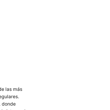
de las más
egulares.
, donde