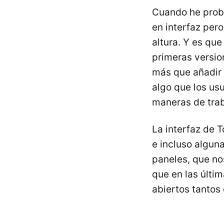
Cuando he proba
en interfaz pero
altura. Y es qu
primeras versi
más que añadir 
algo que los us
maneras de trab
La interfaz de 
e incluso algun
paneles, que nos
que en las últi
abiertos tantos