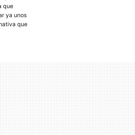
a que
var ya unos
nativa que