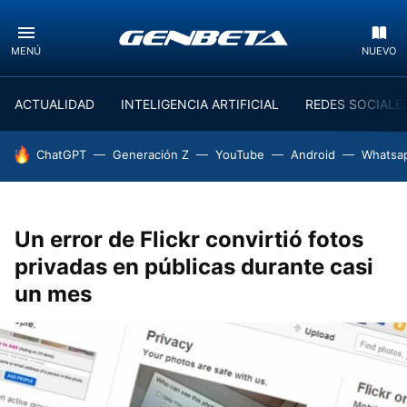
MENÚ
NUEVO
ACTUALIDAD
INTELIGENCIA ARTIFICIAL
REDES SOCIALE
HOY SE HABLA DE
ChatGPT
Generación Z
YouTube
Android
Whatsa
Un error de Flickr convirtió fotos
privadas en públicas durante casi
un mes