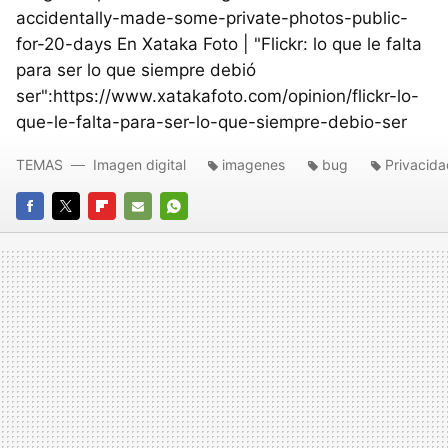
accidentally-made-some-private-photos-public-
for-20-days En Xataka Foto | "Flickr: lo que le falta
para ser lo que siempre debió
ser":https://www.xatakafoto.com/opinion/flickr-lo-
que-le-falta-para-ser-lo-que-siempre-debio-ser
TEMAS
Imagen digital
imagenes
bug
Privacida
FACEBOOK
TWITTER
FLIPBOARD
E-
WHATSAPP
MAIL