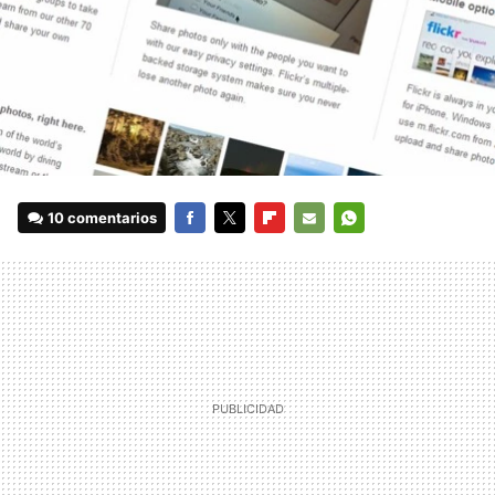
10 comentarios
FACEBOOK
TWITTER
FLIPBOARD
E-
WHATSAPP
MAIL