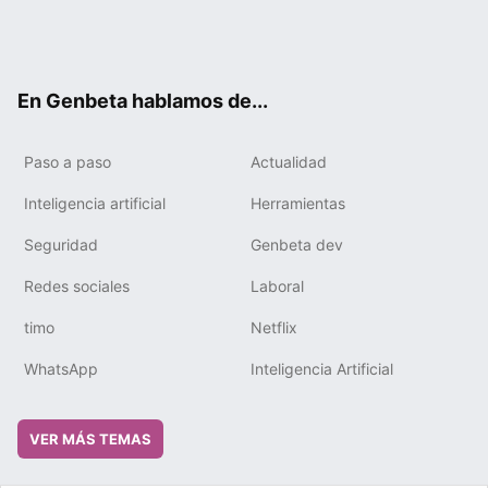
Twit
Fac
You
Tele
RSS
Flip
Link
ter
ebo
tub
gra
boa
edIn
ok
e
m
rd
En Genbeta hablamos de...
Paso a paso
Actualidad
Inteligencia artificial
Herramientas
Seguridad
Genbeta dev
Redes sociales
Laboral
timo
Netflix
WhatsApp
Inteligencia Artificial
VER MÁS TEMAS