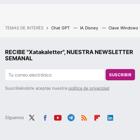
TEMAS DE INTERÉS
Chat GPT
IA Disney
Clave Windows
RECIBE "Xatakaletter", NUESTRA NEWSLETTER
SEMANAL
SUSCRIBIR
Suscribiéndote aceptas nuestra
política de privacidad
Síguenos
Twit
Fac
You
Tele
RSS
Flip
Link
ter
ebo
tub
gra
boa
edIn