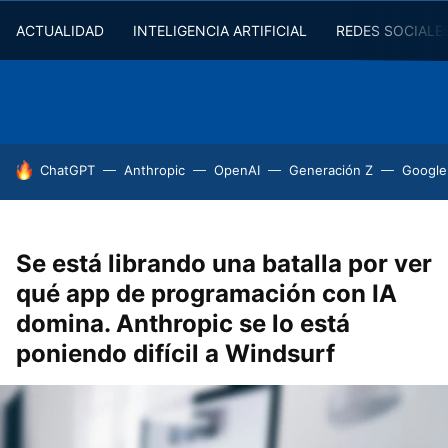
ACTUALIDAD
INTELIGENCIA ARTIFICIAL
REDES SOCIALE
HOY SE HABLA DE
ChatGPT
Anthropic
OpenAI
Generación Z
Google
Se está librando una batalla por ver
qué app de programación con IA
domina. Anthropic se lo está
poniendo difícil a Windsurf