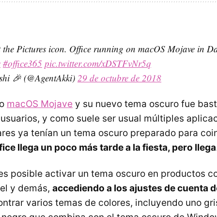
t the Pictures icon. Office running on macOS Mojave in D
s
#office365
pic.twitter.com/xDSTFvNr5q
shi 🎉 (@AgentAkki)
29 de octubre de 2018
do
macOS Mojave
y su nuevo tema oscuro fue bast
 usuarios, y como suele ser usual múltiples aplica
ares ya tenían un tema oscuro preparado para coin
fice llega un poco más tarde a la fiesta, pero llega
s posible activar un tema oscuro en productos 
cel y demás,
accediendo a los ajustes de cuenta d
ntrar varios temas de colores, incluyendo uno gri