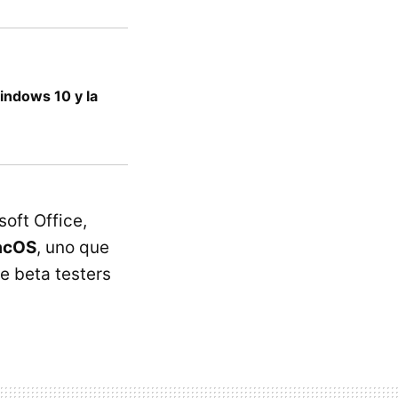
indows 10 y la
oft Office,
acOS
, uno que
e beta testers