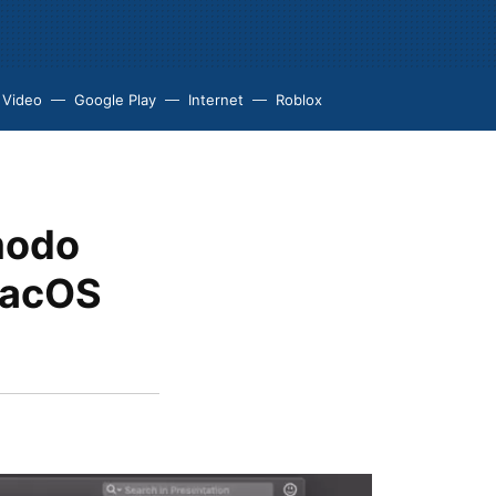
 Video
Google Play
Internet
Roblox
 modo
macOS