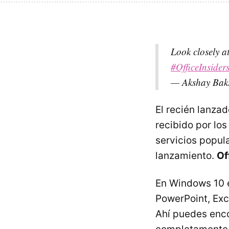
Look closely a
#OfficeInsider
— Akshay Bak
El recién lanza
recibido por los
servicios popul
lanzamiento.
Of
En Windows 10 e
PowerPoint, Ex
Ahí puedes enco