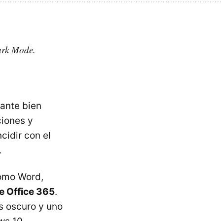
ark Mode.
ante bien
ciones y
cidir con el
.
como Word,
e Office 365
.
s oscuro y uno