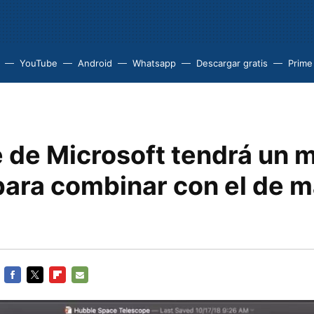
YouTube
Android
Whatsapp
Descargar gratis
Prime
e de Microsoft tendrá un
para combinar con el de 
FACEBOOK
TWITTER
FLIPBOARD
E-
MAIL