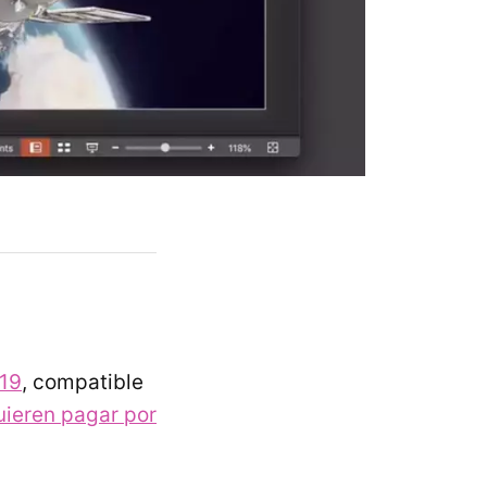
019
, compatible
uieren pagar por