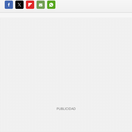
FACEBOOK
TWITTER
FLIPBOARD
E-
WHATSAPP
MAIL