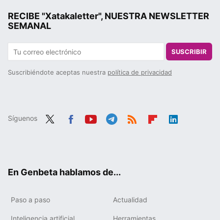
RECIBE "Xatakaletter", NUESTRA NEWSLETTER
SEMANAL
SUSCRIBIR
Suscribiéndote aceptas nuestra
política de privacidad
Síguenos
Twit
Fac
You
Tele
RSS
Flip
Link
ter
ebo
tub
gra
boa
edIn
ok
e
m
rd
En Genbeta hablamos de...
Paso a paso
Actualidad
Inteligencia artificial
Herramientas