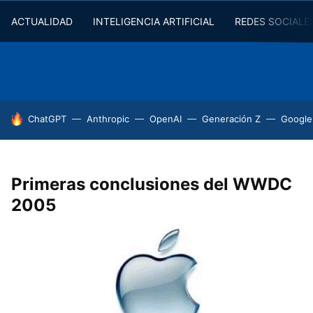
ACTUALIDAD
INTELIGENCIA ARTIFICIAL
REDES SOCIALE
HOY SE HABLA DE
ChatGPT
Anthropic
OpenAI
Generación Z
Google
Primeras conclusiones del WWDC
2005