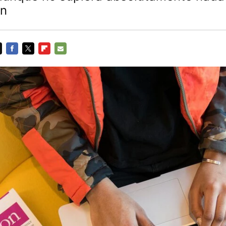
ón
FACEBOOK
TWITTER
FLIPBOARD
E-
MAIL