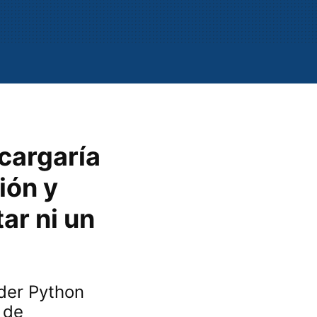
scargaría
ión y
ar ni un
nder Python
 de