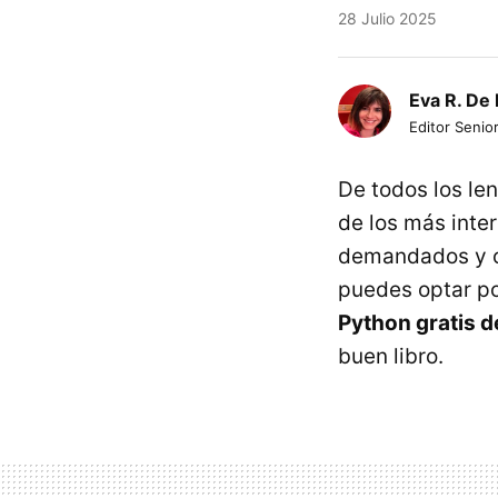
28 Julio 2025
Eva R. De 
Editor Senio
De todos los le
de los más inte
demandados y c
puedes optar p
Python gratis d
buen libro.