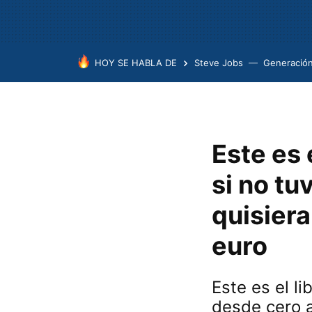
HOY SE HABLA DE
Steve Jobs
Generación
Este es 
si no tu
quisiera
euro
Este es el l
desde cero 