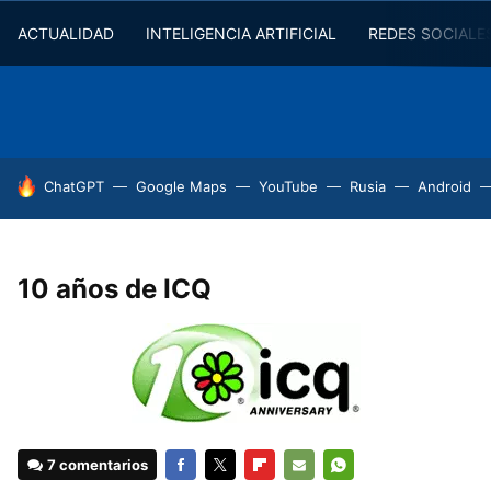
ACTUALIDAD
INTELIGENCIA ARTIFICIAL
REDES SOCIALE
HOY SE HABLA DE
ChatGPT
Google Maps
YouTube
Rusia
Android
10 años de ICQ
7 comentarios