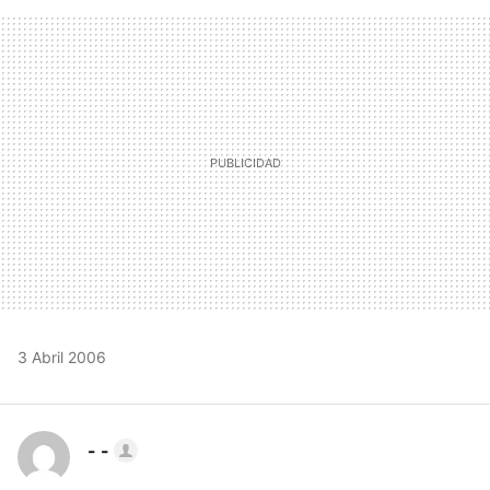
FACEBOOK
TWITTER
FLIPBOARD
E-
WHATSAPP
MAIL
3 Abril 2006
- -