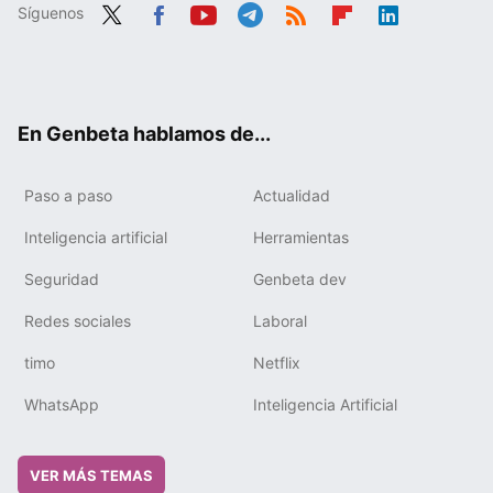
Síguenos
Twit
Fac
You
Tele
RSS
Flip
Link
ter
ebo
tub
gra
boa
edIn
ok
e
m
rd
En Genbeta hablamos de...
Paso a paso
Actualidad
Inteligencia artificial
Herramientas
Seguridad
Genbeta dev
Redes sociales
Laboral
timo
Netflix
WhatsApp
Inteligencia Artificial
VER MÁS TEMAS