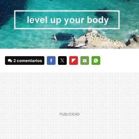
2 comentarios
FACEBOOK
TWITTER
FLIPBOARD
E-
WHATSAPP
MAIL