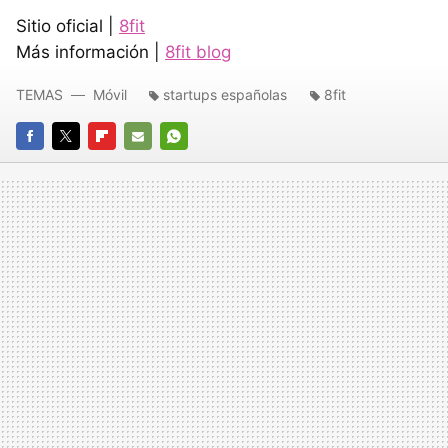
Sitio oficial |
8fit
Más información |
8fit blog
TEMAS
Móvil
startups españolas
8fit
FACEBOOK
TWITTER
FLIPBOARD
E-
WHATSAPP
MAIL