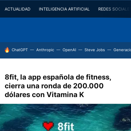
ACTUALIDAD
INTELIGENCIA ARTIFICIAL
REDES SOCIALE
HOY SE HABLA DE
ChatGPT
Anthropic
OpenAI
Steve Jobs
Generaci
8fit, la app española de fitness,
cierra una ronda de 200.000
dólares con Vitamina K