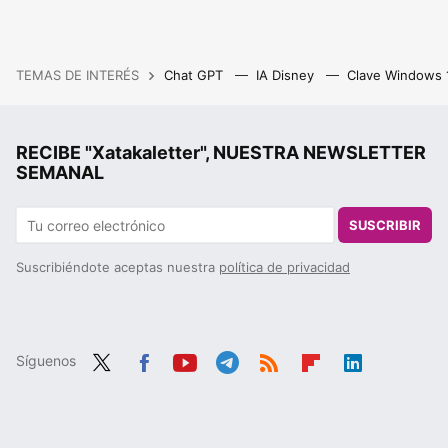
TEMAS DE INTERÉS
Chat GPT
IA Disney
Clave Windows
RECIBE "Xatakaletter", NUESTRA NEWSLETTER
SEMANAL
SUSCRIBIR
Suscribiéndote aceptas nuestra
política de privacidad
Síguenos
Twit
Fac
You
Tele
RSS
Flip
Link
ter
ebo
tub
gra
boa
edIn