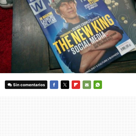
Sin comentarios
FACEBOOK
TWITTER
FLIPBOARD
E-
WHATSAPP
MAIL