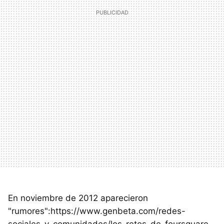
En noviembre de 2012 aparecieron
"rumores":https://www.genbeta.com/redes-
sociales-y-comunidades/los-retos-de-foursquare-