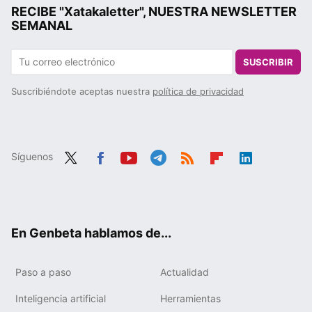
RECIBE "Xatakaletter", NUESTRA NEWSLETTER
SEMANAL
SUSCRIBIR
Suscribiéndote aceptas nuestra
política de privacidad
Síguenos
Twit
Fac
You
Tele
RSS
Flip
Link
ter
ebo
tub
gra
boa
edIn
ok
e
m
rd
En Genbeta hablamos de...
Paso a paso
Actualidad
Inteligencia artificial
Herramientas