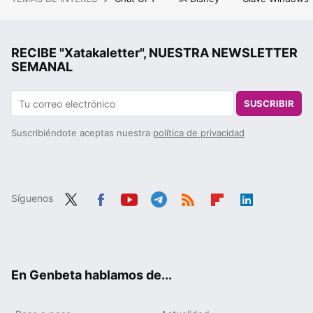
RECIBE "Xatakaletter", NUESTRA NEWSLETTER
SEMANAL
SUSCRIBIR
Suscribiéndote aceptas nuestra
política de privacidad
Síguenos
Twit
Fac
You
Tele
RSS
Flip
Link
ter
ebo
tub
gra
boa
edIn
ok
e
m
rd
En Genbeta hablamos de...