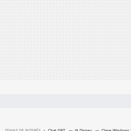
TEMAS DE INTERÉS
Chat GPT
IA Disney
Clave Windows