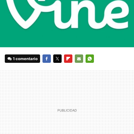
1 comentario
FACEBOOK
TWITTER
FLIPBOARD
E-
WHATSAPP
MAIL