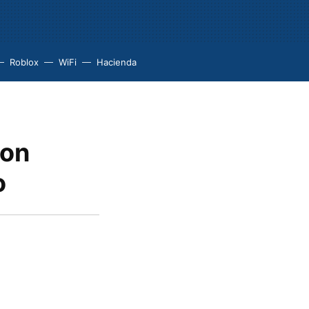
Roblox
WiFi
Hacienda
con
o