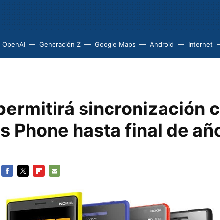
OpenAI
Generación Z
Google Maps
Android
Internet
permitirá sincronización 
 Phone hasta final de añ
FACEBOOK
TWITTER
FLIPBOARD
E-
MAIL