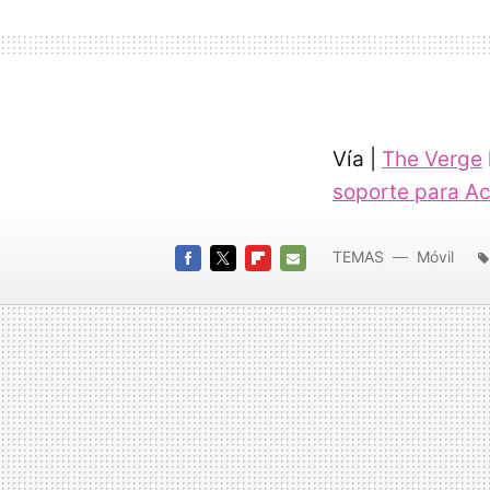
Vía |
The Verge
soporte para A
TEMAS
Móvil
FACEBOOK
TWITTER
FLIPBOARD
E-
MAIL