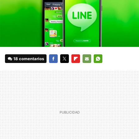
18 comentarios
FACEBOOK
TWITTER
FLIPBOARD
E-
WHATSAPP
MAIL