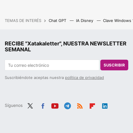
TEMAS DE INTERÉS
Chat GPT
IA Disney
Clave Windows
RECIBE "Xatakaletter", NUESTRA NEWSLETTER
SEMANAL
SUSCRIBIR
Suscribiéndote aceptas nuestra
política de privacidad
Síguenos
Twit
Fac
You
Tele
RSS
Flip
Link
ter
ebo
tub
gra
boa
edIn