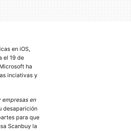
icas en iOS,
 el 19 de
 Microsoft ha
as inciativas y
 y empresas en
u desaparición
partes para que
esa Scanbuy la