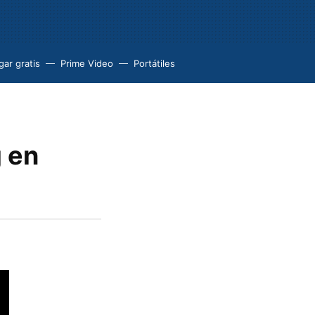
ar gratis
Prime Video
Portátiles
g en