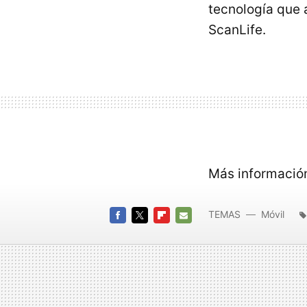
tecnología que 
ScanLife.
Más informació
TEMAS
Móvil
FACEBOOK
TWITTER
FLIPBOARD
E-
MAIL