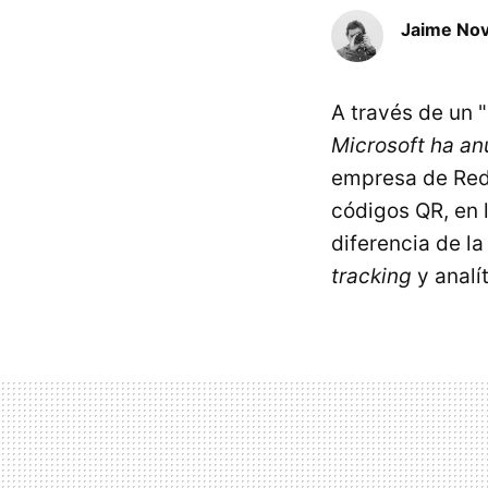
Jaime No
A través de un 
Microsoft ha an
empresa de Redm
códigos QR, en 
diferencia de l
tracking
y analít