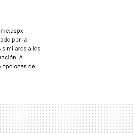
home.aspx
eado por la
similares a los
mación. A
n opciones de