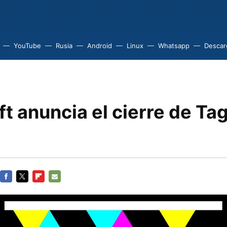
YouTube
Rusia
Android
Linux
Whatsapp
Descarg
t anuncia el cierre de Ta
FACEBOOK
TWITTER
FLIPBOARD
E-
MAIL