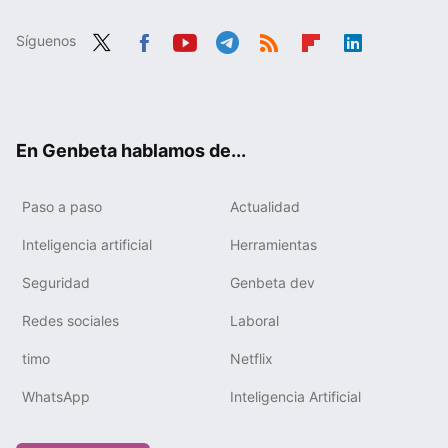
Síguenos
Twit
Fac
You
Tele
RSS
Flip
Link
ter
ebo
tub
gra
boa
edIn
ok
e
m
rd
En Genbeta hablamos de...
Paso a paso
Actualidad
Inteligencia artificial
Herramientas
Seguridad
Genbeta dev
Redes sociales
Laboral
timo
Netflix
WhatsApp
Inteligencia Artificial