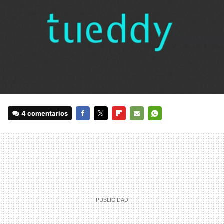
4 comentarios
FACEBOOK
TWITTER
FLIPBOARD
E-
WHATSAPP
MAIL