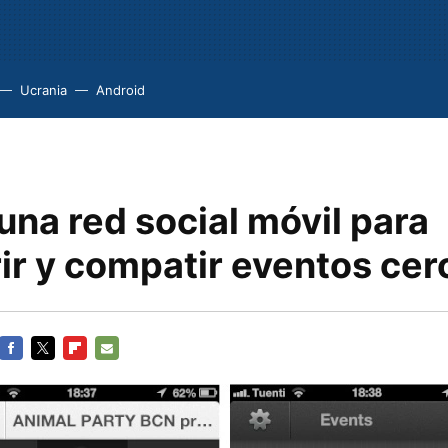
Ucrania
Android
na red social móvil para
r y compatir eventos cerc
FACEBOOK
TWITTER
FLIPBOARD
E-
MAIL