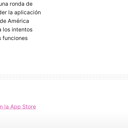
 una ronda de
der la aplicación
 de América
 los intentos
s funciones
n la App Store