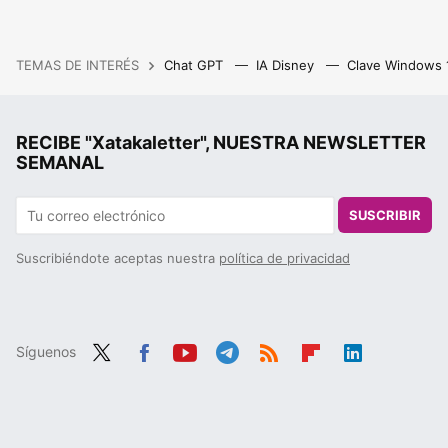
TEMAS DE INTERÉS
Chat GPT
IA Disney
Clave Windows
RECIBE "Xatakaletter", NUESTRA NEWSLETTER
SEMANAL
SUSCRIBIR
Suscribiéndote aceptas nuestra
política de privacidad
Síguenos
Twit
Fac
You
Tele
RSS
Flip
Link
ter
ebo
tub
gra
boa
edIn
ok
e
m
rd