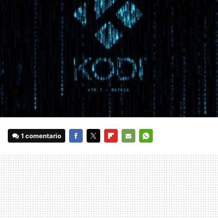
1 comentario
FACEBOOK
TWITTER
FLIPBOARD
E-
WHATSAPP
MAIL